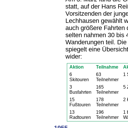
statt, auf der Hans R
Vorsitzenden der jung
Lechhausen gewählt w
auch größere Fahrten d
selten nahmen 30 bis
Wanderungen teil. Die
spiegelt eine Übersich
wider:
Aktion
Teilnahme
Ak
6
63
1 
Skitouren
Teilnehmer
3
165
5 
Busfahrten
Teilnehmer
15
178
2 
Fußtouren
Teilnehmer
13
196
1 
Radtouren
Teilnehmer
W
1955