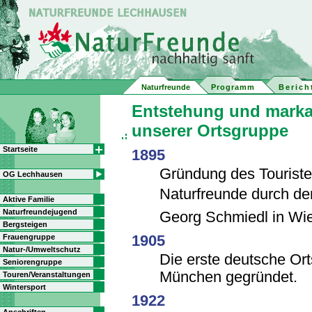
Naturfreunde
Programm
Berich
Entstehung und mark
unserer Ortsgruppe
Startseite
1895
Gründung des Touriste
OG Lechhausen
Naturfreunde durch de
Aktive Familie
Naturfreundejugend
Georg Schmiedl in Wi
Bergsteigen
1905
Frauengruppe
Natur-/Umweltschutz
Die erste deutsche Ort
Seniorengruppe
München gegründet.
Touren/Veranstaltungen
Wintersport
1922