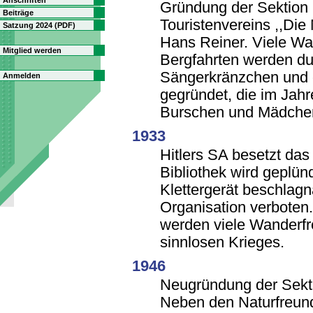
Anschriften
Gründung der Sektion
Beiträge
Touristenvereins ,,Die 
Satzung 2024 (PDF)
Hans Reiner. Viele W
Mitglied werden
Bergfahrten werden dur
Sängerkränzchen und 
Anmelden
gegründet, die im Jah
Burschen und Mädchen
1933
Hitlers SA besetzt das
Bibliothek wird geplünd
Klettergerät beschlag
Organisation verboten.
werden viele Wanderfr
sinnlosen Krieges.
1946
Neugründung der Sekt
Neben den Naturfreund