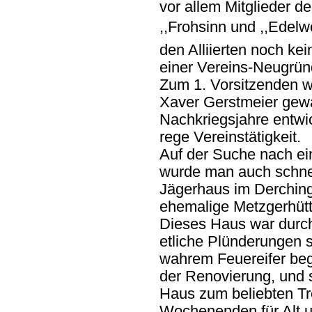
vor allem Mitglieder d
,,Frohsinn und ,,Edel
den Alliierten noch ke
einer Vereins-Neugrün
Zum 1. Vorsitzenden 
Xaver Gerstmeier gewä
Nachkriegsjahre entwic
rege Vereinstätigkeit.
Auf der Suche nach e
wurde man auch schnel
Jägerhaus im Derchinge
ehemalige Metzgerhütt
Dieses Haus war durch
etliche Plünderungen s
wahrem Feuereifer be
der Renovierung, und 
Haus zum beliebten Tr
Wochenenden für Alt 