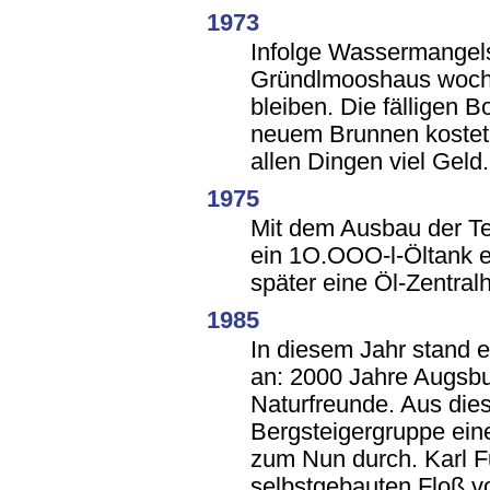
1973
Infolge Wassermangel
Gründlmooshaus woch
bleiben. Die fälligen
neuem Brunnen kostete
allen Dingen viel Geld.
1975
Mit dem Ausbau der Te
ein 1O.OOO-l-Öltank e
später eine Öl-Zentralhe
1985
In diesem Jahr stand 
an: 2000 Jahre Augsbu
Naturfreunde. Aus dies
Bergsteigergruppe ein
zum Nun durch. Karl F
selbstgebauten Floß 