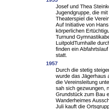
Josef und Thea Steink
Jugendgruppe, die mit
Theaterspiel die Verei
Auf Initiative von Han
körperlichen Ertüchti
Turnund Gymnastikabe
LuitpoldTurnhalle durc
finden ein Abfahrtslauf
statt.
1957
Durch die stetig steig
wurde das Jägerhaus al
die Vereinsleitung unt
sah sich gezwungen, 
Grundstück zum Bau e
Wanderheimes Ausscha
Juli kauft die Ortsgru